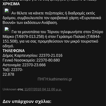
ΧΡΗΣΙΜΑ
Αν θέλετε να κάνετε πεζοπορίες ή διαδρομές εκτός
δρόμου, συμβουλευτείτε τον ορειβατικό χάρτη «Ευρυτανικά
Βουνά» των εκδόσεων Ανάβαση.
Για τα μονοπάτια του Τόρνου τηλεφωνήστε στον Σπύρο
Μάρκο (Τ/6979-013.258) ή στον Γεράσιμο Παλαιό (Τ/6944-
151.508), για να σας προμηθεύσουν τον μικρό τουριστικό
οδηγό.
ΤΗΛΕΦΩΝΑ
Δήμος Καρπενησίου: 22370-21.016
Γενικό Νοσοκομείο: 22370-80.680
Αστυνομία: 22370-23.666
Ταξί: 22370-
22.878
ΠΗΓΗ:kathimerini.gr
Unknown
στις
11/07/2010 04:11:00 μ.μ.
Δεν υπάρχουν σχόλια: