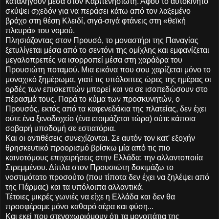
καταλήγουν μέσα στον Καρπενησιώτη. Αφού το αυτοκίνητο
σκύψει σχεδόν για να περάσει κάτω από τον λαξεμένο
βράχο στη θέση Κλειδί, σιγά-σιγά φτάνεις στη «θεϊκή
πλευρά» του νομού.
Πλησιάζοντας στον Προυσό, το μοναστήρι της Παναγίας
ξετυλίγεται μέσα από το σεντόνι της ομίχλης και εμφανίζεται
μεγαλοπρεπές να ισορροπεί μέσα στη χαράδρα του
Προυσιώτη ποταμού. Μια εικόνα που σου χαρίζεται μόνο το
μοναχικό ξημέρωμα, γιατί τις υπόλοιπες ώρες της ημέρας οι
ορδές των επισκεπτών μπορεί και να σε ισοπεδώσουν στο
πέρασμά τους. Παρά το κύμα των προσκυνητών, ο
Προυσός, εκτός από τα καφενεδάκια της πλατείας, δεν έχει
ούτε ένα ξενοδοχείο (ένα ετοιμάζεται τώρα) ούτε κάποια
σοβαρή υποδομή σε εστιατόρια.
Και οι αντιθέσεις συνεχίζονται. Σε αυτόν τον κατ' εξοχήν
θρησκευτικό προορισμό βρίσκω μία από τις πιο
καινοτόμους επιχειρήσεις στην Ελλάδα: την αλλαντοποιία
Στρεμμένου. Δίπλα στον Προυσιώτη δοκιμάζω το
νοστιμότατο προσούτο (που τίποτα δεν έχει να ζηλέψει από
της Πάρμας) και τα υπόλοιπα αλλαντικά.
Τέτοιες μικρές γωνιές να είχε η Ελλάδα και δεν θα
προσφέραμε μόνο καθαρό αέρα και φύση...
Και εκεί που στενοχωριόμουν ότι τα μονοπάτια της