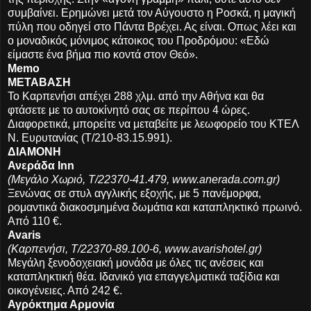
συμβαίνει. Ερημώνει μετά τον Αύγουστο η Ροσκά, η μαγική
πύλη που οδηγεί στο Πάντα Βρέχει. Ας είναι. Οπως λέει και
ο μοναδικός μόνιμος κάτοικος του Προδρόμου: «Εδώ
είμαστε ένα βήμα πιο κοντά στον Θεό».
Memo
ΜΕΤΑΒΑΣΗ
Το Καρπενήσι απέχει 288 χλμ. από την Αθήνα και θα
φτάσετε με το αυτοκίνητό σας σε περίπου 4 ώρες.
Διαφορετικά, μπορείτε να μεταβείτε με λεωφορείο του ΚΤΕΛ
Ν. Ευρυτανίας (Τ/210-83.15.991).
ΔΙΑΜΟΝΗ
Ανεράδα Inn
(Μεγάλο Χωριό, T/22370-41.479, www.anerada.com.gr)
Ξενώνας σε στυλ αγγλικής εξοχής, με 5 πανέμορφα,
ρομαντικά διακοσμημένα δωμάτια και καταπληκτικό πρωινό.
Από 110 €.
Avaris
(Καρπενήσι, T/22370-89.100-6, www.avarishotel.gr)
Μεγάλη ξενοδοχειακή μονάδα με όλες τις ανέσεις και
καταπληκτική θέα. Ιδανικό για επαγγελματικά ταξίδια και
οικογένειες. Από 242 €.
Αγρόκτημα Αρμονία