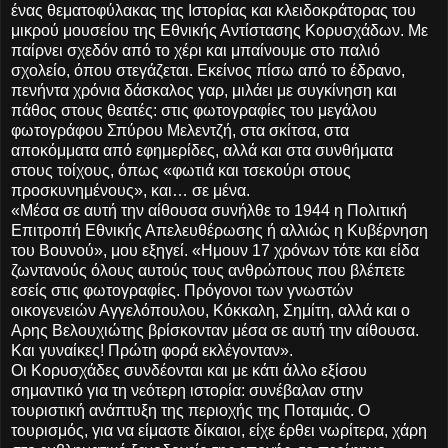
ένας θεματοφύλακας της Ιστορίας και κλειδοκράτορας του
μικρού μουσείου της Εθνικής Αντίστασης Κορυσχάδων. Με
παίρνει σχεδόν από το χέρι και μπαίνουμε στο παλιό
σχολείο, όπου στεγάζεται. Εκείνος πίσω από το έδρανο,
πενήντα χρόνια δάσκαλος γαρ, μιλάει με συγκίνηση και
πάθος στους θεατές: στις φωτογραφίες του μεγάλου
φωτογράφου Σπύρου Μελεντζή, στα σκίτσα, στα
αποκόμματα από εφημερίδες, αλλά και στα συνθήματα
στους τοίχους, όπως «φωτιά και τσεκούρι στους
προσκυνημένους», και… σε μένα.
«Μέσα σε αυτή την αίθουσα συνήλθε το 1944 η Πολιτική
Επιτροπή Εθνικής Απελευθέρωσης ή αλλιώς η Κυβέρνηση
του Βουνού», μου εξηγεί. «Ημουν 17 χρόνων τότε και είδα
ζωντανούς όλους αυτούς τους ανθρώπους που βλέπετε
εσείς στις φωτογραφίες. Πρόγονοι των γνωστών
οικογενειών Αγγελόπουλου, Κόκκαλη, Σημίτη, αλλά και ο
Αρης Βελουχιώτης βρίσκονταν μέσα σε αυτή την αίθουσα.
Και γυναίκες! Πρώτη φορά εκλέγονταν».
Οι Κορυσχάδες συνδέονται και με κάτι άλλο εξίσου
σημαντικό για τη νεότερη ιστορία: συνέβαλαν στην
τουριστική ανάπτυξη της περιοχής της Ποταμιάς. Ο
τουρισμός, για να είμαστε δίκαιοι, είχε έρθει νωρίτερα, χάρη