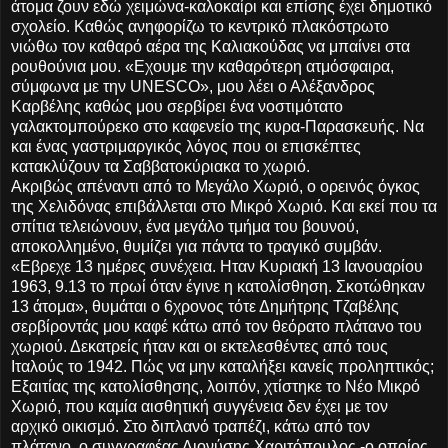
άτομα ζουν εδώ χειμώνα-καλοκαίρι και επίσης έχει δημοτικό
σχολείο. Καθώς ανηφορίζω το κεντρικό πλακόστρωτο
νιώθω τον καθαρό αέρα της Καλιακούδας να μπαίνει στα
ρουθούνια μου. «Εχουμε την καθαρότερη ατμόσφαιρα,
σύμφωνα με την UNESCO», μου λέει ο Αλέξανδρος
Καρβέλης καθώς μου σερβίρει ένα νοστιμότατο
γαλακτομπούρεκο στο καφενείο της κυρα-Παρασκευής. Να
και ένας γαστριμαργικός λόγος που οι επισκέπτες
κατακλύζουν τα Σαββατοκύριακα το χωριό.
Ακριβώς απέναντι από το Μεγάλο Χωριό, ο ορεινός όγκος
της Χελιδόνας επιβάλλεται στο Μικρό Χωριό. Και εκεί που τα
σπίτια τελειώνουν, ένα μεγάλο τμήμα του βουνού,
αποκολλημένο, θυμίζει για πάντα το τραγικό συμβάν.
«Εβρεχε 13 ημέρες συνέχεια. Ηταν Κυριακή 13 Ιανουαρίου
1963, 9.13 το πρωί όταν έγινε η κατολίσθηση. Σκοτώθηκαν
13 άτομα», θυμάται ο 6χρονος τότε Δημήτρης Τζαβέλης
σερβίροντάς μου καφέ κάτω από τον θεόρατο πλάτανο του
χωριού. Δεκατρείς ήταν και οι εκτελεσθέντες από τους
Ιταλούς το 1942. Πώς να μην καταλήξει κανείς προληπτικός;
Εξαιτίας της κατολίσθησης, λοιπόν, χτίστηκε το Νέο Μικρό
Χωριό, που καμία αισθητική συγγένεια δεν έχει με τον
αρχικό οικισμό. Στο διπλανό τραπέζι, κάτω από τον
πλάτανο, ο συγγραφέας Διονύσης Χαριτόπουλος -ο οποίος