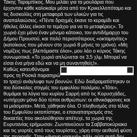
Τάκης Ταραμπίκος. Μου μιλάει για τα μουλάρια που
έρχονταν κάθε καλοκαίρι μέσα από τον Κρικελλοπόταμο και
τις δυσκολίες στη μεταφορά των υλικών για τις
αναπαλαιώσεις. «Πέντε δραχμές έκανε το κεραμίδι και
ήθελες άλλες είκοσι το τεμάχιο για να το μεταφέρεις». Το
χωριό έχει μόνο έναν μόνιμο κάτοικο, τον αντιδήμαρχο του
Δήμου Προυσού, και πολύ περισσότερους «οκταμηνίτες»
(κατοίκους που μένουν στο χωριό 8 μήνες το χρόνο). «Μη
νομίζεις πως βλεπόμαστε όλοι», μου λέει ο κύριος Τάκης
συνωμοτικά. «Το χωριό απλώνεται σε 3,5 χλμ. Μπορεί να
είσαι ένα μήνα εδώ και να μη συναντηθείς!».
Καθώς κατευθύνομαι
προς τη Ροσκά παρατηρώ
το τραχύ ανάγλυφο των βουνών. Εδώ διαδραματίστηκαν οι
πιο δύσκολες στιγμές του εμφυλίου πολέμου. «Τότε»,
θυμάμαι τα λόγια του κυρίου Σαρρή από τις Κορυσχάδες,
«υπήρχαν μόνο δύο τύποι ανθρώπων: οι εθνικόφρονες και
τα μιάσματα». Μετά, χάθηκαν όλα. Ο πληθυσμός στο τέλος
του Εμφυλίου εκτοπίστηκε, ο επαναπατρισμός στις
δεκαετίες που ακολούθησαν απέτυχε, τα χωριά της
Ευρυτανίας ερήμωσαν. Ζωντανεύουν τα Σαββατοκύριακα
και τις γιορτές από τους τουρίστες, χάρη στην αειθαλή φύση
της περιοχής. Στην «άγονη γραμμή» πάλι, ούτε αυτό δεν