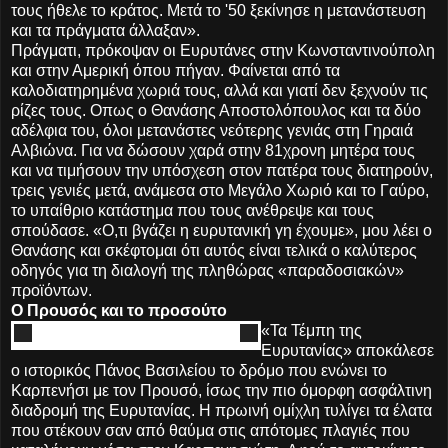
τους ήθελε το κράτος. Μετά το '50 ξεκίνησε η μετανάστευση
και τα πράγματα άλλαξαν».
Πράγματι, πρόκοψαν οι Ευρυτάνες στην Κωνσταντινούπολη
και στην Αμερική όπου πήγαν. Φαίνεται από τα
καλοδιατηρημένα χωριά τους, αλλά και γιατί δεν ξεχνούν τις
ρίζες τους. Οπως ο Θανάσης Αποστολόπουλος και τα δύο
αδέλφια του, όλοι μετανάστες νεότερης γενιάς στη Γηραιά
Αλβιώνα. Για να δώσουν χαρά στην 81χρονη μητέρα τους
και να τιμήσουν την υπόσχεση στον πατέρα τους διατηρούν,
τρεις γενιές μετά, ανάμεσα στο Μεγάλο Χωριό και το Γαύρο,
το υπαίθριο κατάστημα που τους ανέθρεψε και τους
σπούδασε. «Ο,τι βγάζει η ευρυτανική γη έχουμε», μου λέει ο
Θανάσης και σκέφτομαι ότι αυτός είναι τελικά ο καλύτερος
οδηγός για τη διαλογή της πληθώρας «παραδοσιακών»
προϊόντων.
Ο Προυσός και το προσούτο
«Τα Τέμπη της
Ευρυτανίας» αποκάλεσε
ο ιστορικός Πάνος Βασιλείου το δρόμο που ενώνει το
Καρπενήσι με τον Προυσό, ίσως την πιο όμορφη ασφάλτινη
διαδρομή της Ευρυτανίας. Η πρωινή ομίχλη τυλίγει τα έλατα
που στέκουν σαν από θαύμα στις απότομες πλαγιές που