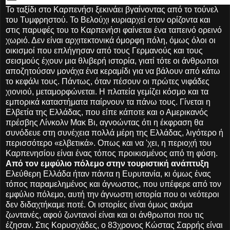
Το ταξίδι στο Καρπενήσι ξεκινάει βγαίνοντας από το τούνελ
του Τυμφρηστού. Το Βελούχι κυριαρχεί στον ορίζοντα και
στις παρυφές του το Καρπενήσι φαίνεται ένα ταπεινό ορεινό
χωριό. Δεν είναι αρχιτεκτονικά όμορφη πόλη, όμως όλοι οι
οικισμοί που επλήγησαν από τους Γερμανούς και τους
σεισμούς έχουν μια θλιβερή ιστορία, γιατί τότε οι άνθρωποι
αποζητούσαν μονάχα ένα κεραμίδι για να βάλουν από κάτω
το κεφάλι τους. Πάντως, όταν πέσουν οι πρώτες νιφάδες
χιονιού, μεταμορφώνεται. Η πλατεία γεμίζει κόσμο και τα
εμπορικά καταστήματα παίρνουν τα πάνω τους. Γίνεται η
Ελβετία της Ελλάδας, που είπε κάποτε και ο Αμερικανός
πρέσβης Λίνκολν Μακ Βι, αγνοώντας ότι η έκφραση θα
συνόδευε στη συνέχεια πολλά μέρη της Ελλάδας, λιγότερο ή
περισσότερο «ελβετικά». Οπως και να 'χει, η περιοχή του
Καρπενησίου είναι ένας τόπος προικισμένος από τη φύση.
Από τον εμφύλιο πόλεμο στην τουριστική ανάπτυξη
Ελεύθερη Ελλάδα ήταν πάντα η Ευρυτανία, κι όμως ένας
τόπος παραμελημένος και άγνωστος, που υπέφερε από τον
εμφύλιο πόλεμο, αυτή την άγνωστη ιστορία που οι νεότεροι
δεν διδαχτήκαμε ποτέ. Οι ιστορίες είναι όμως ακόμα
ζωντανές, αφού ζωντανοί είναι και οι άνθρωποι που τις
έζησαν. Στις Κορυσχάδες, ο 83χρονος Κώστας Σαρρής είναι