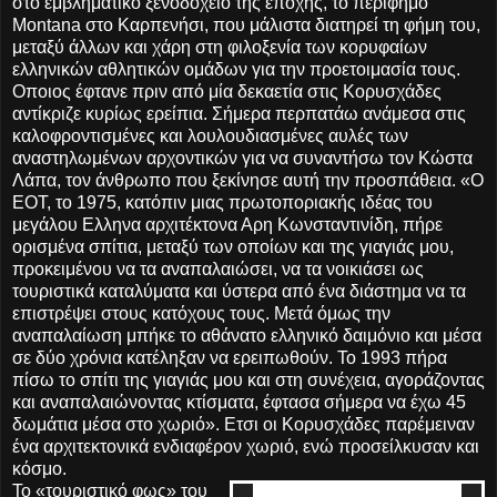
στο εμβληματικό ξενοδοχείο της εποχής, το περίφημο
Montana στο Καρπενήσι, που μάλιστα διατηρεί τη φήμη του,
μεταξύ άλλων και χάρη στη φιλοξενία των κορυφαίων
ελληνικών αθλητικών ομάδων για την προετοιμασία τους.
Οποιος έφτανε πριν από μία δεκαετία στις Κορυσχάδες
αντίκριζε κυρίως ερείπια. Σήμερα περπατάω ανάμεσα στις
καλοφροντισμένες και λουλουδιασμένες αυλές των
αναστηλωμένων αρχοντικών για να συναντήσω τον Κώστα
Λάπα, τον άνθρωπο που ξεκίνησε αυτή την προσπάθεια. «Ο
ΕΟΤ, το 1975, κατόπιν μιας πρωτοποριακής ιδέας του
μεγάλου Ελληνα αρχιτέκτονα Αρη Κωνσταντινίδη, πήρε
ορισμένα σπίτια, μεταξύ των οποίων και της γιαγιάς μου,
προκειμένου να τα αναπαλαιώσει, να τα νοικιάσει ως
τουριστικά καταλύματα και ύστερα από ένα διάστημα να τα
επιστρέψει στους κατόχους τους. Μετά όμως την
αναπαλαίωση μπήκε το αθάνατο ελληνικό δαιμόνιο και μέσα
σε δύο χρόνια κατέληξαν να ερειπωθούν. Το 1993 πήρα
πίσω το σπίτι της γιαγιάς μου και στη συνέχεια, αγοράζοντας
και αναπαλαιώνοντας κτίσματα, έφτασα σήμερα να έχω 45
δωμάτια μέσα στο χωριό». Ετσι οι Κορυσχάδες παρέμειναν
ένα αρχιτεκτονικά ενδιαφέρον χωριό, ενώ προσείλκυσαν και
κόσμο.
Το «τουριστικό φως» του