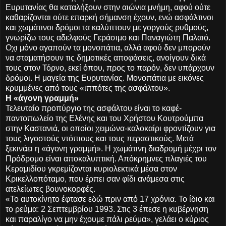
Ευρυτανίας θα καταλήξουν στην αιώνια μνήμη, αφού ούτε
καθαρίζονται ούτε επαρκή σήμανση έχουν, ενώ ασφάλτινοι
και χωμάτινοι δρόμοι τα καλύπτουν με γοργούς ρυθμούς,
γνωρίζω τους αδελφούς Γεράσιμο και Παναγιώτη Παλαιό.
Οχι μόνο αγαπούν τα μονοπάτια, αλλά αφού δεν μπορούν
να σταματήσουν τις δημοτικές αποφάσεις, ανοίγουν δικά
τους στον Τόρνο, εκεί όπου, προς το παρόν, δεν υπάρχουν
δρόμοι. Η μαγεία της Ευρυτανίας. Μονοπάτια με εικόνες
κρυμμένες από τους «ιππότες της ασφάλτου».
Η «άγονη γραμμή»
Τελευταίο προπύργιο της ασφάλτου είναι το καφέ-
παντοπωλείο της Ελένης και του Χρήστου Κουτρούμπα
στην Καστανιά, οι οποίοι χειμώνα-καλοκαίρι φροντίζουν για
τους λιγοστούς ντόπιους και τους περαστικούς. Μετά
ξεκινάει η «άγονη γραμμή». Η χωμάτινη διαδρομή μέχρι τον
Πρόδρομο είναι αποκαλυπτική. Απόκρημνες πλαγιές του
Κεραμιδίου γκρεμίζονται κυριολεκτικά μέσα στον
Κρικελλοπόταμο, που έρπει σαν φίδι ανάμεσα στις
ατελείωτες βουνοκορφές.
«Το αυτοκίνητο έφτασε εδώ πριν από 17 χρόνια. Το ίδιο και
το ρεύμα: 2 Σεπτεμβρίου 1993. Στις 3 έπεσε η κυβέρνηση
και παραλίγο να μην έχουμε πάλι ρεύμα», γελάει ο κύριος