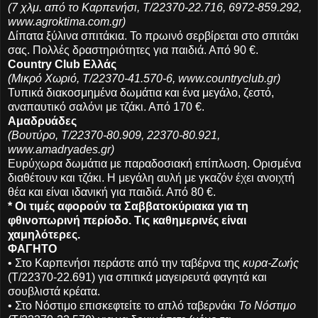
(7 χλμ. από το Καρπενήσι, Τ/22370-22.716, 6972-859.292,
www.agroktima.com.gr)
Δίπατα ξύλινα σπιτάκια. Το πρωινό σερβίρεται στο σπιτάκι
σας. Πολλές δραστηριότητες για παιδιά. Από 90 €.
Country Club Ελλάς
(Μικρό Χωριό, Τ/22370-41.570-6, www.countryclub.gr)
Τυπικά διακοσμημένα δωμάτια και ένα μεγάλο, ζεστό,
αναπαυτικό σαλόνι με τζάκι. Από 170 €.
Αμαδρυάδες
(Βουτύρο, Τ/22370-80.909, 22370-80.921,
www.amadryades.gr)
Ευρύχωρα δωμάτια με παραδοσιακή επίπλωση. Ορισμένα
διαθέτουν και τζάκι. Η μεγάλη αυλή με γκαζόν έχει ανοιχτή
θέα και είναι ιδανική για παιδιά. Από 80 €.
* Οι τιμές αφορούν τα Σαββατοκύριακα για τη
φθινοπωρινή περίοδο. Τις καθημερινές είναι
χαμηλότερες.
ΦΑΓΗΤΟ
• Στο Καρπενήσι περάστε από την ταβέρνα της
κυρα-Ζωής
(Τ/22370-22.691) για σπιτικά μαγειρευτά φαγητά και
σουβλιστά κρέατα.
• Στο Νόστιμο επισκεφτείτε το απλό ταβερνάκι
Το Νόστιμο