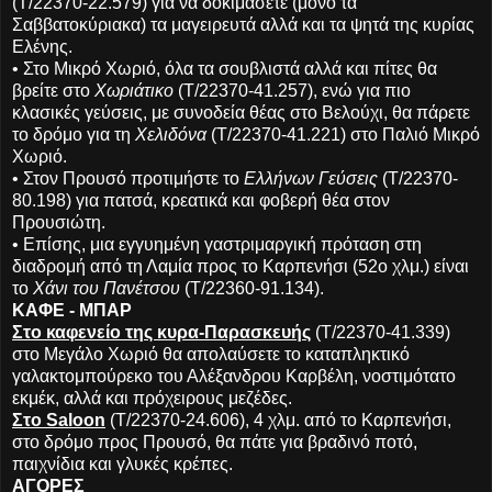
(Τ/22370-22.579) για να δοκιμάσετε (μόνο τα
Σαββατοκύριακα) τα μαγειρευτά αλλά και τα ψητά της κυρίας
Ελένης.
• Στο Μικρό Χωριό, όλα τα σουβλιστά αλλά και πίτες θα
βρείτε στο
Χωριάτικο
(Τ/22370-41.257), ενώ για πιο
κλασικές γεύσεις, με συνοδεία θέας στο Βελούχι, θα πάρετε
το δρόμο για τη
Χελιδόνα
(Τ/22370-41.221) στο Παλιό Μικρό
Χωριό.
• Στον Προυσό προτιμήστε το
Ελλήνων Γεύσεις
(Τ/22370-
80.198) για πατσά, κρεατικά και φοβερή θέα στον
Προυσιώτη.
• Επίσης, μια εγγυημένη γαστριμαργική πρόταση στη
διαδρομή από τη Λαμία προς το Καρπενήσι (52ο χλμ.) είναι
το
Χάνι του Πανέτσου
(Τ/22360-91.134).
ΚΑΦΕ - ΜΠΑΡ
Στο καφενείο της κυρα-Παρασκευής
(Τ/22370-41.339)
στο Μεγάλο Χωριό θα απολαύσετε το καταπληκτικό
γαλακτομπούρεκο του Αλέξανδρου Καρβέλη, νοστιμότατο
εκμέκ, αλλά και πρόχειρους μεζέδες.
Στο Saloon
(Τ/22370-24.606), 4 χλμ. από το Καρπενήσι,
στο δρόμο προς Προυσό, θα πάτε για βραδινό ποτό,
παιχνίδια και γλυκές κρέπες.
ΑΓΟΡΕΣ