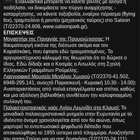
Εναλλακτικά μπορείτε να κάνετε βόλτες με άλογα ή
ποδήλατο, να δοκιμάσετε τον πύργο αναρρίχησης -
καταρρίχησης, να κάνετε τοξοβολία, εναέριο πέρασμα (flying
fox), τραμπολίνο ή ροντέο (μηχανικός ταύρος) στο Saloon
(Τ/22370-24.606, www.saloonpark.gr).
ΕΠΙΣΚΕΨΕΙΣ
Μοναστήρι της Παναγιάς της Προυσιώτισσας:
Η
θαυματουργή εικόνα της διέσωσε ακόμα και τον
Καραϊσκάκη, που έφτασε εδώ τραυματισμένος. Το
αργυροεπίχρυσο κάλυμμά της θεωρείται ότι το δώρισε ο
ίδιος. Εδώ δίδαξε και ο Κοσμάς ο Αιτωλός στη Σχολή
Ελληνικών Γραμμάτων Ρούμελης.
Λαογραφικό Μουσείο Μεγάλου Χωριού
(Τ/22370-41.502,
6948-295.141, ανοιχτό Παρασκευή - Κυριακή 10.30 - 14.00):
Αναπαραστάσεις από παλιά επαγγέλματα και σπίτια, καθώς
και μια αξιόλογη βιβλιοθήκη συνθέτουν την καλοφτιαγμένη
συλλογή του.
Παλαιοχριστιανικός ναός Αγίου Λεωνίδη στο Κλαυσί:
Το
μοναδικό παλαιοχριστιανικό μνημείο στην Ευρυτανία με το
ιδιότυπο όνομα χρονολογείται από τον 6ο αιώνα, όπως
μαρτυρεί το εντυπωσιακό ψηφιδωτό δάπεδο που
αποκαλύφθηκε το 1955 ύστερα από πλημμύρα. Αναζητήστε
τον παπα-Σπύρο για να σας ξεναγήσει (Τ/22370-24.111).