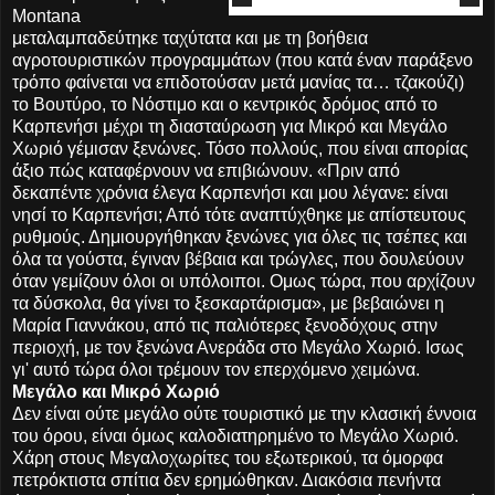
Montana
μεταλαμπαδεύτηκε ταχύτατα και με τη βοήθεια
αγροτουριστικών προγραμμάτων (που κατά έναν παράξενο
τρόπο φαίνεται να επιδοτούσαν μετά μανίας τα… τζακούζι)
το Βουτύρο, το Νόστιμο και ο κεντρικός δρόμος από το
Καρπενήσι μέχρι τη διασταύρωση για Μικρό και Μεγάλο
Χωριό γέμισαν ξενώνες. Τόσο πολλούς, που είναι απορίας
άξιο πώς καταφέρνουν να επιβιώνουν. «Πριν από
δεκαπέντε χρόνια έλεγα Καρπενήσι και μου λέγανε: είναι
νησί το Καρπενήσι; Από τότε αναπτύχθηκε με απίστευτους
ρυθμούς. Δημιουργήθηκαν ξενώνες για όλες τις τσέπες και
όλα τα γούστα, έγιναν βέβαια και τρώγλες, που δουλεύουν
όταν γεμίζουν όλοι οι υπόλοιποι. Ομως τώρα, που αρχίζουν
τα δύσκολα, θα γίνει το ξεσκαρτάρισμα», με βεβαιώνει η
Μαρία Γιαννάκου, από τις παλιότερες ξενοδόχους στην
περιοχή, με τον ξενώνα Ανεράδα στο Μεγάλο Χωριό. Ισως
γι' αυτό τώρα όλοι τρέμουν τον επερχόμενο χειμώνα.
Μεγάλο και Μικρό Χωριό
Δεν είναι ούτε μεγάλο ούτε τουριστικό με την κλασική έννοια
του όρου, είναι όμως καλοδιατηρημένο το Μεγάλο Χωριό.
Χάρη στους Μεγαλοχωρίτες του εξωτερικού, τα όμορφα
πετρόκτιστα σπίτια δεν ερημώθηκαν. Διακόσια πενήντα