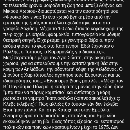
τα τελευταία χρόνια μοιράζει τη ζωή του μεταξύ Αθήνας και
Μικρού Χωριού- διαμαρτύρεται για την αυστηρότητά μου:
«Φυσικό δεν είναι; Το ένα χωριό βγήκε μέσα από την
εμπειρία της ζωής και το άλλο σχεδιάστηκε μέσα στο
γραφείο Δοξιάδη. Μέχρι το '60 εδώ ήταν το κεφαλοχώρι της
πε-ριοχής: με ιατρείο, φαρμακείο, τυπογραφείο και μόνιμη
θεατρική σκηνή. Είχε ρεύμα, με γεννήτρια βέβαια, πριν
ακόμα φτάσει το φως στο Καρπενήσι. Εδώ έρχονταν ο
Ράλλης, ο Τσάτσος, ο Καραμανλής για διακοπές».
Μαζί περπατάμε μέχρι τον Αγιο Σώστη, στην άκρη του
χωριού, για να απολαύσουμε την καταπληκτική θέα στην
κόψη των Αηλιάδων, την οδοντωτή κόψη της Χελιδόνας. Ο
Διονύσης Χαριτόπουλος αγάπησε τους Ευρυτάνες και τις
ιδιαιτερότητές τους. «Είναι ορεσίβιοι», μου λέει. «Μέχρι τον
Β΄ Παγκόσμιο Πόλεμο, η κατάρα της μάνας στην κόρη ήταν
''μπα που να πάρεις καμπίσιο'' και αντίστοιχα η κόρη
ρωτούσε το γαμπρό ''καπνοσάκλα (καπνοσακούλα) έχεις;
Κλεβς (κλέβεις);'' Πώς αλλιώς θα ζούσαν εάν δεν έκλεβε;
Ετσι ήταν πάντα. Και στην Κατοχή και στον Εμφύλιο.
Ανταρτοχώρια τα περισσότερα, στο τέλος του Εμφυλίου
εκκενώθηκαν με τη βία. Ενας τόπος εξορίας και εκτοπισμού
πολιτικών και ποινικών κρατουμένων μέχρι το 1975. Δεν