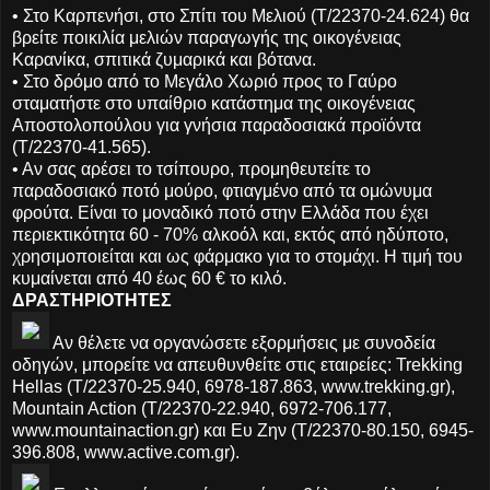
• Στο Καρπενήσι, στο Σπίτι του Μελιού (Τ/22370-24.624) θα
βρείτε ποικιλία μελιών παραγωγής της οικογένειας
Καρανίκα, σπιτικά ζυμαρικά και βότανα.
• Στο δρόμο από το Μεγάλο Χωριό προς το Γαύρο
σταματήστε στο υπαίθριο κατάστημα της οικογένειας
Αποστολοπούλου για γνήσια παραδοσιακά προϊόντα
(Τ/22370-41.565).
• Αν σας αρέσει το τσίπουρο, προμηθευτείτε το
παραδοσιακό ποτό μούρο, φτιαγμένο από τα ομώνυμα
φρούτα. Είναι το μοναδικό ποτό στην Ελλάδα που έχει
περιεκτικότητα 60 - 70% αλκοόλ και, εκτός από ηδύποτο,
χρησιμοποιείται και ως φάρμακο για το στομάχι. Η τιμή του
κυμαίνεται από 40 έως 60 € το κιλό.
ΔΡΑΣΤΗΡΙΟΤΗΤΕΣ
Αν θέλετε να οργανώσετε εξορμήσεις με συνοδεία
οδηγών, μπορείτε να απευθυνθείτε στις εταιρείες: Trekking
Hellas (Τ/22370-25.940, 6978-187.863, www.trekking.gr),
Mountain Action (Τ/22370-22.940, 6972-706.177,
www.mountainaction.gr) και Ευ Ζην (Τ/22370-80.150, 6945-
396.808, www.active.com.gr).