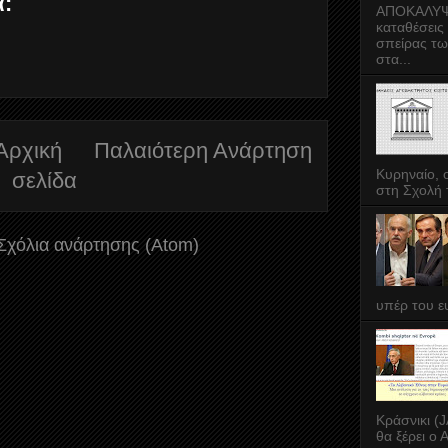
α:
ΑΠΟΚΑΛΥΨΗ 
καταθέσεις
σπείρας τω
στα...
Αρχική
Παλαιότερη Ανάρτηση
Κυρηναίο, 
σελίδα
στη Σχολή 
Σχόλια ανάρτησης (Atom)
υπέρ του ευ
Κράσνικι (
θα ξέρει ο 