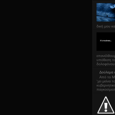
δική μου κα
επανέλθουμ
υπόθεση το
δολοφόνου, 
Δούλεμα 
Από το Μα
‘χει μείνει 
κυβερνητικ
παγκοσμιοπ