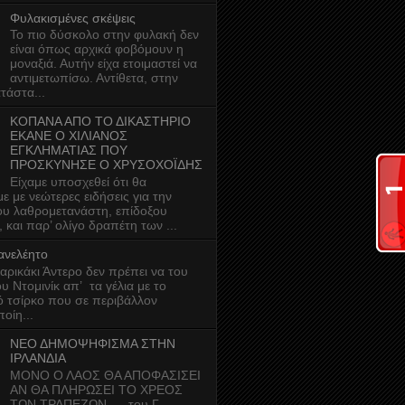
Φυλακισμένες σκέψεις
Το πιο δύσκολο στην φυλακή δεν
είναι όπως αρχικά φοβόμουν η
μοναξιά. Αυτήν είχα ετοιμαστεί να
αντιμετωπίσω. Αντίθετα, στην
τάστα...
ΚΟΠΑΝΑ ΑΠΟ ΤΟ ΔΙΚΑΣΤΗΡΙΟ
ΕΚΑΝΕ Ο ΧΙΛΙΑΝΟΣ
ΕΓΚΛΗΜΑΤΙΑΣ ΠΟΥ
ΠΡΟΣΚΥΝΗΣΕ Ο ΧΡΥΣΟΧΟΪΔΗΣ
Είχαμε υποσχεθεί ότι θα
ε με νεώτερες ειδήσεις για την
υ λαθρομετανάστη, επίδοξου
και παρ’ ολίγο δραπέτη των ...
ανελέητο
ρικάκι Άντερο δεν πρέπει να του
του Ντομινίκ απ’ τα γέλια με το
ό τσίρκο που σε περιβάλλον
οίη...
ΝΕΟ ΔΗΜΟΨΗΦΙΣΜΑ ΣΤΗΝ
ΙΡΛΑΝΔΙΑ
ΜΟΝΟ Ο ΛΑΟΣ ΘΑ ΑΠΟΦΑΣΙΣΕΙ
ΑΝ ΘΑ ΠΛΗΡΩΣΕΙ ΤΟ ΧΡΕΟΣ
ΤΩΝ ΤΡΑΠΕΖΩΝ... του Γ.