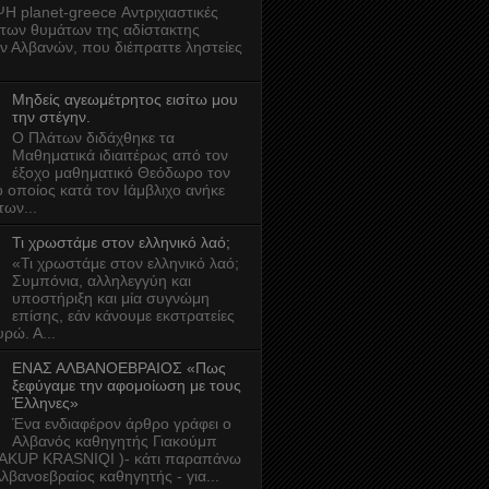
planet-greece Αντριχιαστικές
 των θυμάτων της αδίστακτης
ν Αλβανών, που διέπραττε ληστείες
Μηδείς αγεωμέτρητος εισίτω μου
την στέγην.
O Πλάτων διδάχθηκε τα
Μαθηματικά ιδιαιτέρως από τον
έξοχο μαθηματικό Θεόδωρο τον
ο οποίος κατά τον Ιάμβλιχο ανήκε
των...
Τι χρωστάμε στον ελληνικό λαό;
«Τι χρωστάμε στον ελληνικό λαό;
Συμπόνια, αλληλεγγύη και
υποστήριξη και μία συγνώμη
επίσης, εάν κάνουμε εκστρατείες
ρώ. Α...
ΕΝΑΣ ΑΛΒΑΝΟΕΒΡΑΙΟΣ «Πως
ξεφύγαμε την αφομοίωση με τους
Έλληνες»
Ένα ενδιαφέρον άρθρο γράφει ο
Αλβανός καθηγητής Γιακούμπ
JAKUP KRASNIQI )- κάτι παραπάνω
Αλβανοεβραίος καθηγητής - για...