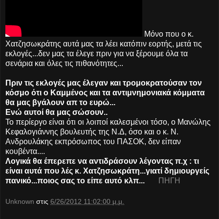
Μόνο που ο κ.
Χατζησωκράτης αυτά μας τα λέει κατόπιν εορτής, μετά τις
εκλογές...δεν μας τα έλεγε πριν για να ξέρουμε όλα τα
σενάρια και όλες τις πιθανότητες...
Πριν τις εκλογές μας έλεγαν και τρομοκρατούσαν τον
κόσμο ότι ο Καμμένος και τα αντιμνημονιακά κόμματα
θα μας βγάλουν απ το ευρώ...
Ενώ αυτοί θα μας σώσουν..
Το περίεργο είναι ότι οι λοιποί καλεσμένοι τόσο, ο Μανώλης
Κεφαλογιάννης βουλευτής της Ν.Δ, όσο και ο κ. Ν.
Ανδρουλάκης εκπρόσωπος του ΠΑΣΟΚ, δεν είπαν
κουβέντα....
Λογικά θα έπερεπε να αντιδράσουν λέγοντας π.χ :
τι
είναι αυτά που λές κ. Χατζησωκράτη...γιατί δημιουργείς
πανικό...ποιος σας το είπε αυτό κλπ...
ΠΗΓΗ
Unknown
στις
6/26/2012 11:02:00 μ.μ.